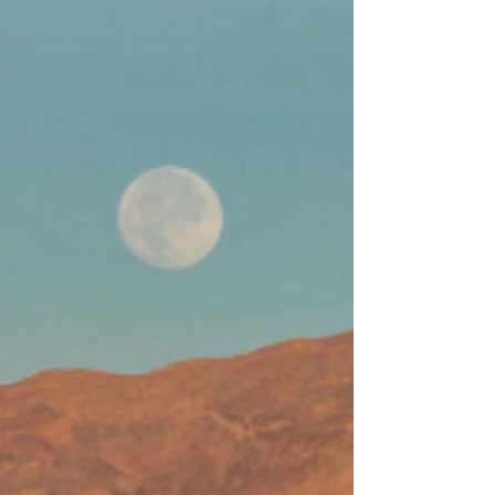
Avant même la conscience de votre propre corps.
Imaginez l’utérus comme un premier refuge. Un
espace chaud, sombre, enveloppant. Vous n’avez
encore rien à prouver. Vous n’avez encore rien à
devenir. Vous êtes simplement là. Écoutez. Le rythme
sourd du cœur. Les vibrations de la vo