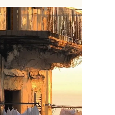
Retraite MUSE // du 7 au 9 août,
Val Morin
Cette retraite de 3 jours est une immersion dans les
Médecines du corps vivant et de la beauté naturelle,
inspirée de la Médecine traditionnelle japonaise
(Kanpo), de la philosophie zen du corps habité & des
soins ancestraux féminins. Cette retraite s’adresse
aux femmes qui ressentent : Une fatigue profonde ou
diffuse, Un corps en tension ou en retrait, Une perte
de contact avec leur centre, Un besoin de revenir à
une vitalité simple et naturelle, Un désir de retrouver
une be