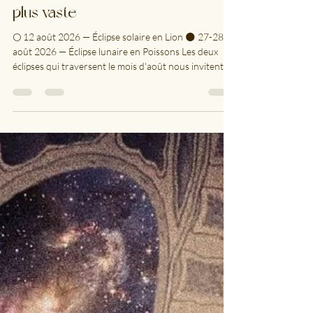
Août, 2 éclipses : Changer de
regard, entrer dans une vision
plus vaste
🌕 12 août 2026 — Éclipse solaire en Lion 🌑 27-28
août 2026 — Éclipse lunaire en Poissons Les deux
éclipses qui traversent le mois d'août nous invitent
avant tout à changer de regard. Nous avons
l'habitude d'interpréter notre vie à travers de
nombreux prismes : la peur, les émotions, la dureté
des communications, les blessures & expériences
anciennes, les habitudes qui nous rassurent, les
objectifs que nous poursuivons parfois sans plus
savoir pourquoi. Les éclipses nous pr