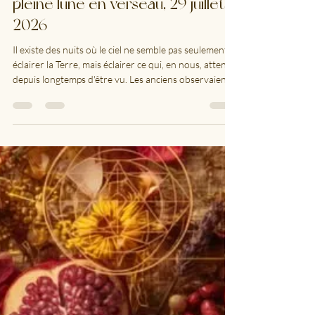
mysticsoma8
27 juil.
5 min de lecture
Les marées de la conscience,
pleine lune en verseau, 29 juillet
2026
Il existe des nuits où le ciel ne semble pas seulement
éclairer la Terre, mais éclairer ce qui, en nous, attend
depuis longtemps d'être vu. Les anciens observaient
les mouvements des astres non parce qu'ils y
cherchaient un destin gravé dans le marbre, mais
parce qu'ils savaient reconnaître les rythmes. La mer
obéit à la Lune, les saisons accompagnent le Soleil, les
graines connaissent le langage des solstices.
Pourquoi l'âme humaine serait-elle la seule à n'avoir
aucune maré