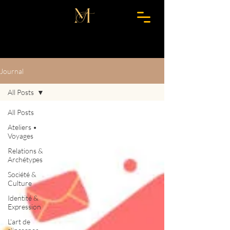
Journal
All Posts
All Posts
Ateliers •
Voyages
Relations &
Archétypes
Société &
Culture
Identité &
Expression
L'art de