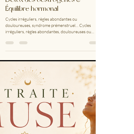
mysticsoma8
21 juil.
3 min de lecture
Détox des oestrogènes &
Équilibre hormonal
Cycles irréguliers, règles abondantes ou
douloureuses, syndrome prémenstruel… Cycles
irréguliers, règles abondantes, douloureuses ou
absentes, sensibilité et gonflement des seins,
fibromes, endométriose, kystes ovariens, baisse de
libido, défis liés à la fertilité, anxiété, dépression,
brouillard cérébral, insomnie, migraines, irritabilité
exacerbée avant les menstruations, rétention d'eau,
prise de poids, sautes d'humeur, acné prémenstruelle,
envies de glucides, chute et ami