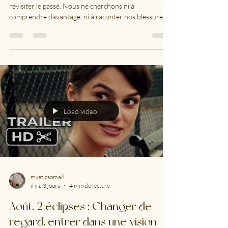
Morin (Laurentides)
Nous ne sommes pas réunis aujourd'hui pour
revisiter le passé. Nous ne cherchons ni à
comprendre davantage, ni à raconter nos blessures,
ni à revivre nos expériences, ni à traverser nos deuils.
Nous sommes ici pour rencontrer le vivant. Celui qui
existe avant les récits. Avant les identités. Avant les
rôles. Avant tout ce que nous avons appris à raconter
sur nous-mêmes. L'éclipse ouvre un espace de
disponibilité. Mercure cazimi apporte une clarté
nouvelle. Aujourd'hui, nous c
Load video
mysticsoma8
il y a 3 jours
4 min de lecture