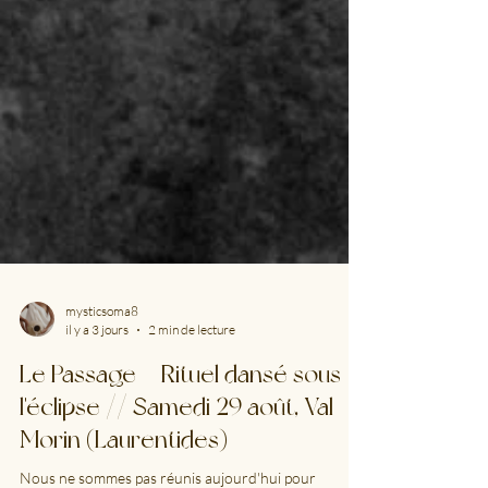
mysticsoma8
il y a 3 jours
2 min de lecture
Le Passage — Rituel dansé sous
l'éclipse // Samedi 29 août, Val