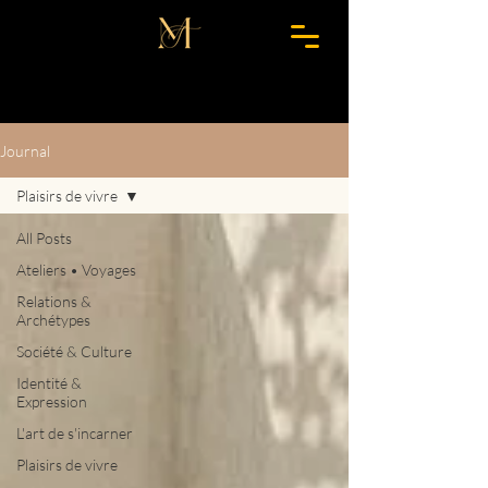
Journal
Plaisirs de vivre
All Posts
Ateliers • Voyages
Relations &
Archétypes
Société & Culture
Identité &
Expression
L'art de s'incarner
Plaisirs de vivre