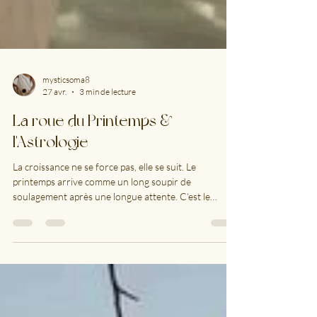
mysticsoma8
27 avr.
3 min de lecture
La roue du Printemps &
l'Astrologie
La croissance ne se force pas, elle se suit. Le
printemps arrive comme un long soupir de
soulagement après une longue attente. C’est le
moment où la roue de l’année bascule de l’intérieur
vers l’extérieur — du compost sombre à la percée
fragile, du silence hivernal à l’élan de la vie qui
recommence à circuler. Mais le printemps n’est pas
une explosion soudaine. Il est une montée
progressive. Un courage discret. La douceur d’un