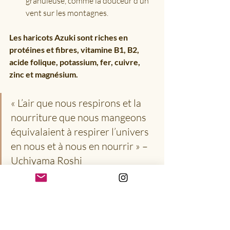
granuleuse, comme la douceur d’un 
vent sur les montagnes.
Les haricots Azuki sont riches en 
protéines et fibres, vitamine B1, B2, 
acide folique, potassium, fer, cuivre, 
zinc et magnésium.
« L’air que nous respirons et la 
nourriture que nous mangeons 
équivalaient à respirer l’univers 
en nous et à nous en nourrir » – 
Uchiyama Roshi
#Japonsoupesucréedeharicotsrouges
#soupesucréedeharicotsrouges
pâte d'anko un délice japonais
les délices de tokyo
soupe sucrée de haricots rouges recette japonaise