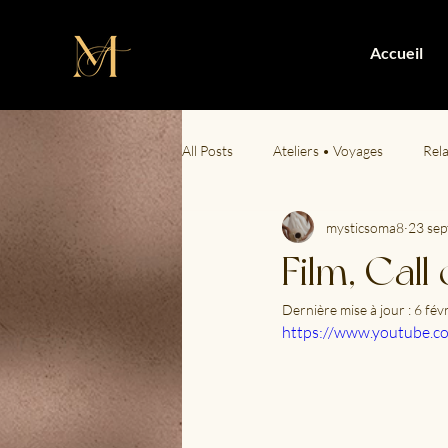
Accueil
All Posts
Ateliers • Voyages
Rel
mysticsoma8
23 sep
Plaisirs de vivre
Intimité & San
Film, Call
Dernière mise à jour :
6 févr
https://www.youtube.