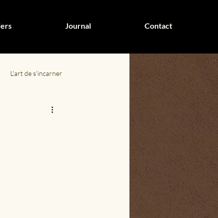
iers
Journal
Contact
L'art de s'incarner