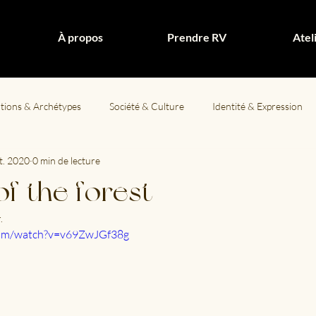
À propos
Prendre RV
Atel
ations & Archétypes
Société & Culture
Identité & Expression
t. 2020
0 min de lecture
té hormonale
 of the forest
.
com/watch?v=v69ZwJGf38g