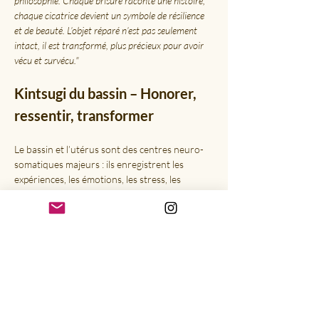
philosophie. Chaque brisure raconte une histoire, 
chaque cicatrice devient un symbole de résilience 
et de beauté. L’objet réparé n’est pas seulement 
intact, il est transformé, plus précieux pour avoir 
vécu et survécu."
Kintsugi du bassin – Honorer, 
ressentir, transformer
Le bassin et l’utérus sont des centres neuro-
somatiques majeurs : ils enregistrent les 
expériences, les émotions, les stress, les 
plaisirs, les traumas et les élans de 
création.Bien souvent, ce qui n’a pas pu être 
exprimé par les mots s’y est inscrit dans le 
corps.
Inspiré de la philosophie japonaise du 
Kintsugi, cet atelier propose un espace 
sécurisant pour les femmes, pour :
écouter le langage du bassin et de l’utérus