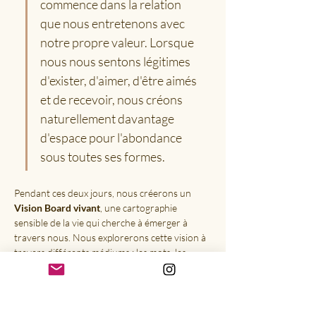
commence dans la relation 
que nous entretenons avec 
notre propre valeur. Lorsque 
nous nous sentons légitimes 
d'exister, d'aimer, d'être aimés 
et de recevoir, nous créons 
naturellement davantage 
d'espace pour l'abondance 
sous toutes ses formes.
Pendant ces deux jours, nous créerons un 
Vision Board vivant
, une cartographie 
sensible de la vie qui cherche à émerger à 
travers nous. Nous explorerons cette vision à 
travers différents médiums : les mots, les 
images, les symboles, les couleurs, les sons, 
l'intuition, la numérologie associés aux quatre 
matrices périnatales de Grof, le yoga nidra...