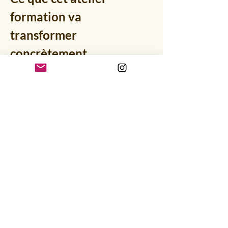
formation va 
transformer 
concrètement
À l’issue de ces deux jours, vous repartez avec :
Une compréhension claire de votre axe 
d’évolution
Une lecture consciente de votre nœud 
karmique central
Une vision structurée de votre 
architecture d’incarnation
Afficher plus
Partager cet événement