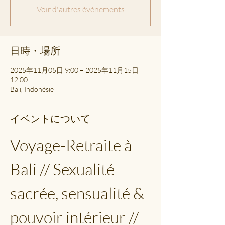
Voir d'autres événements
日時・場所
2025年11月05日 9:00 – 2025年11月15日
12:00
Bali, Indonésie
イベントについて
Voyage-Retraite à 
Bali // Sexualité 
sacrée, sensualité & 
pouvoir intérieur // 