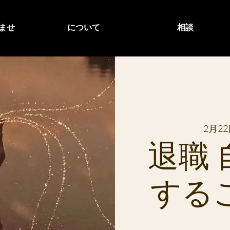
ませ
について
相談
2月22
退職
する