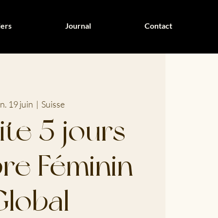
iers
Journal
Contact
n. 19 juin
  |  
Suisse
ite 5 jours
bre Féminin
Global