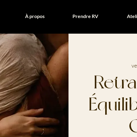
À propos
Prendre RV
Atel
ve
Retra
Équili