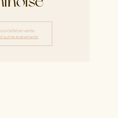
hinoise
cun billet en vente
 d'autres événements