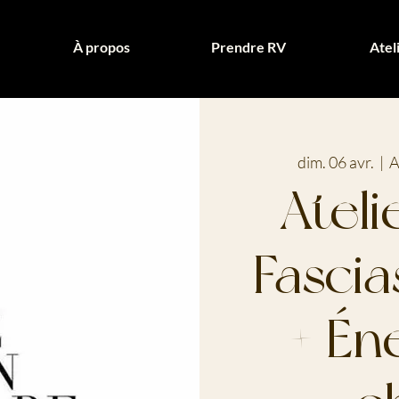
À propos
Prendre RV
Atel
dim. 06 avr.
  |  
A
Atel
Fascia
+ Én