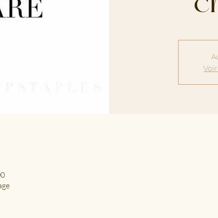
c
Au
Voir
00
age