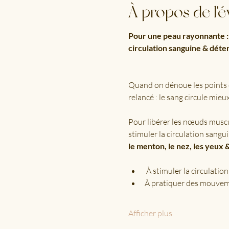
À propos de l'
Pour une peau rayonnante : D
circulation sanguine & détend
Quand on dénoue les points d
relancé : le sang circule mieux
Pour libérer les nœuds muscu
stimuler la circulation sangui
le menton, le nez, les yeux 
 À stimuler la circulatio
À pratiquer des mouveme
Afficher plus