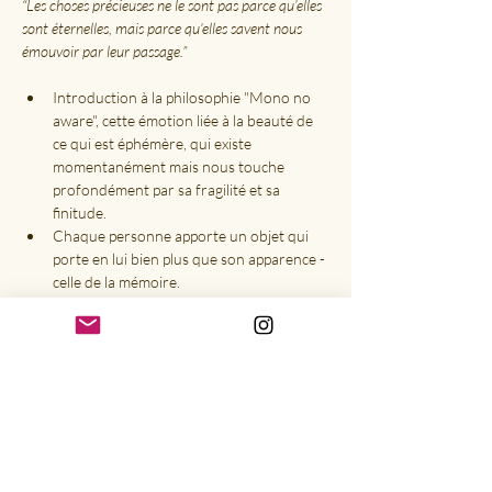
“Les choses précieuses ne le sont pas parce qu’elles 
sont éternelles, mais parce qu’elles savent nous 
émouvoir par leur passage.”
Introduction à la philosophie "Mono no 
aware", cette émotion liée à la beauté de 
ce qui est éphémère, qui existe 
momentanément mais nous touche 
profondément par sa fragilité et sa 
finitude.
Chaque personne apporte un objet qui 
porte en lui bien plus que son apparence - 
celle de la mémoire.
Poterie : Modelage du Bol de la nostalgie, 
comme métaphore de la fugacité. La 
nostalgie dans la philosophie japonaise 
n'est pas vécue au passé comme en 
occident, elle est expérimentée dans le 
présent : on ressent la beauté de ce qui 
passe, pas uniquement ce qui a disparu.
Dégustation sensorielle Saké chaud & 
Mochis : de l’expérience sensorielle qui 