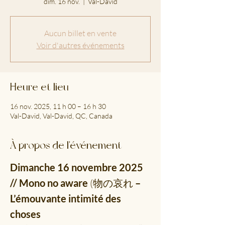
dim. 16 nov.
  |  
Val-David
Aucun billet en vente
Voir d'autres événements
Heure et lieu
16 nov. 2025, 11 h 00 – 16 h 30
Val-David, Val-David, QC, Canada
À propos de l'événement
Dimanche 16 novembre 2025 
// Mono no aware 
(物の哀れ
 – 
L’émouvante intimité des 
choses