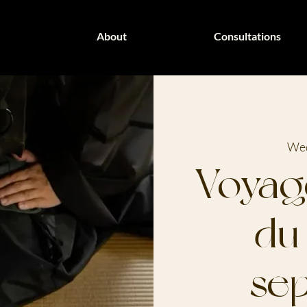
About
Consultations
Wed
Voyag
du 
se