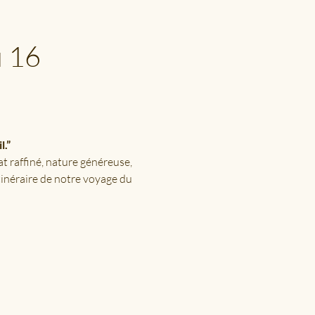
 16 
l.”
at raffiné, nature généreuse, 
tinéraire de notre voyage du 