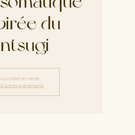
somatique
pirée du
intsugi
cun billet en vente
 d'autres événements