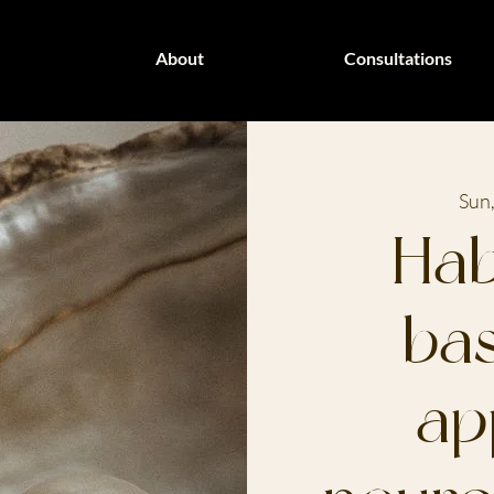
About
Consultations
Sun,
Hab
bas
ap