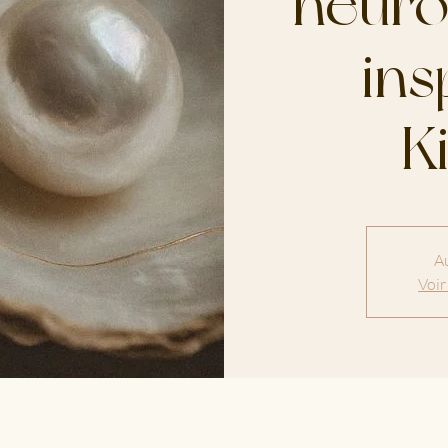
neuro
ins
K
Au
Voir