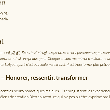
on
:00 PM
anada
nt
 or » (金継ぎ). 
Dans le Kintsugi, les fissures ne sont pas cachées ; elles so
paration : c’est une philosophie. Chaque brisure raconte une histoire, cha
é. L’objet réparé n’est pas seulement intact, il est transformé, plus précie
 – Honorer, ressentir, transformer
 centres neuro-somatiques majeurs : ils enregistrent les expériences
s élans de création.Bien souvent, ce qui n’a pas pu être exprimé par l