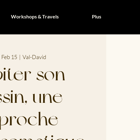
Workshops & Travels
Plus
 Feb 15
  |  
Val-David
iter son
sin, une
proche