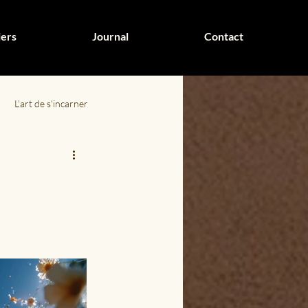
iers
Journal
Contact
L'art de s'incarner