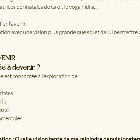
trices périnatales de Grof, le yoga nidra...
fier l'avenir.
elation avec une vision plus grande que soi et de lui permettre
VENIR
ée à devenir ?
 est consacrée à l'exploration de :
ritées
nds
côté
amentales
tion : Quelle vision tente de me rejoindre depuis longte