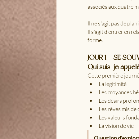
associés aux quatre ma
Il ne s'agit pas de plani
Il s'agit d'entrer en r
forme.
JOUR 1 — SE SOU
Qui suis-je appel
Cette première journée
La légitimité
Les croyances hé
Les désirs profo
Les rêves mis de 
Les valeurs fond
La vision de vie
Question d'explora