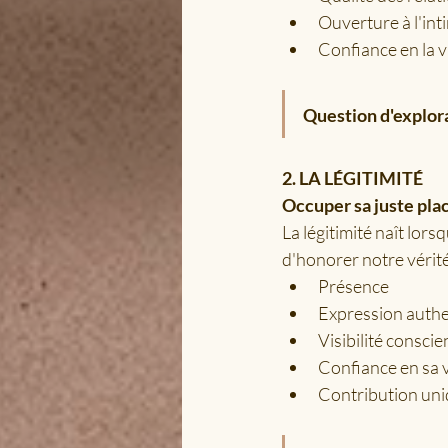
Ouverture à l'int
Confiance en la v
Question d'explora
2. LA LÉGITIMITÉ
Occuper sa juste pla
La légitimité naît lor
d'honorer notre vérité
Présence
Expression auth
Visibilité conscie
Confiance en sa 
Contribution un