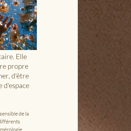
ire. Elle 
re propre 
er, d'être 
e d'espace 
sensible de la 
ifférents 
numérologie 