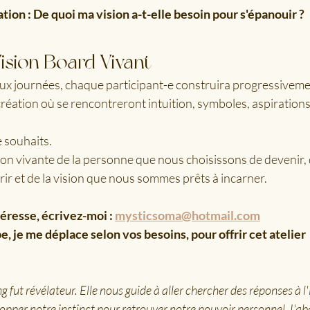
tion : De quoi ma vision a-t-elle besoin pour s'épanouir ?
ision Board Vivant
eux journées, chaque participant-e construira progressiveme
éation où se rencontreront intuition, symboles, aspirations,
 souhaits.
n vivante de la personne que nous choisissons de devenir, d
ir et de la vision que nous sommes prêts à incarner.
téresse, écrivez-moi : 
mysticsoma@hotmail.com
e, je me déplace selon vos besoins, pour offrir cet atelier
fut révélateur. Elle nous guide à aller chercher des réponses à l'
opper notre instinct pour retrouver notre pouvoir personnel. L'a