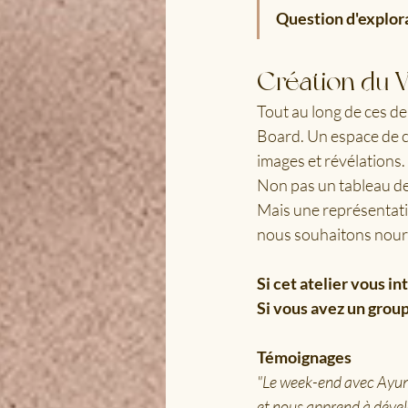
Question d'explora
Création du V
Tout au long de ces d
Board. Un espace de cr
images et révélations.
Non pas un tableau de
Mais une représentatio
nous souhaitons nourr
Si cet atelier vous in
Si vous avez un group
Témoignages
"Le week-end avec Ayung 
et nous apprend à dével