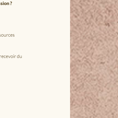
ssion ?
ssources 
 recevoir du 