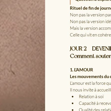
Rituel de fin de jour
Non pas la version par
Non pas la version idé
Mais la version accomp
Celle qui vit en cohér
JOUR 2 — DEVENI
Comment soutenir
1. L'AMOUR
Les mouvements du
L'amour est la force qu
Il nous invite à accuei
Relation à soi
Capacité à recev
Qualité des relat