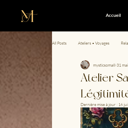
Accueil
All Posts
Ateliers • Voyages
Rel
mysticsoma8
31 mai
Plaisirs de vivre
Intimité & San
Atelier S
Légitimit
Dernière mise à jour :
16 ju