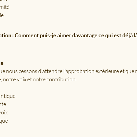
imité
ie
tion : Comment puis-je aimer davantage ce qui est déjà là
ce
sque nous cessons d'attendre l'approbation extérieure et que
, notre voix et notre contribution.
entique
nte
voix
ique