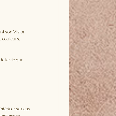
nt son Vision 
 couleurs, 
e la vie que 
intérieur de nous 
bondance se 