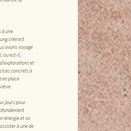
 à une 
ung crée est 
ous avons voyagé 
 ou est-il, 
d'explorations et 
cices concrets à 
e en place 
viève
x jours pour 
profondément 
n énergie et sa 
assister à une de 