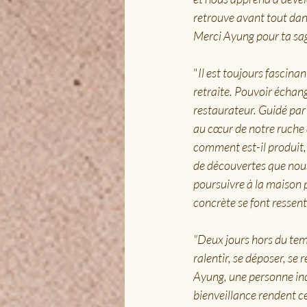
retrouve avant tout dans
Merci Ayung pour ta sag
"
Il est toujours fascina
retraite. Pouvoir échan
restaurateur. Guidé par
au cœur de notre ruche a
comment est-il produit, 
de découvertes que nous
poursuivre à la maison p
concrète se font ressenti
"Deux jours hors du tem
ralentir, se déposer, s
Ayung, une personne inc
bienveillance rendent ce