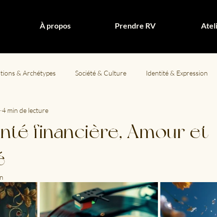
À propos
Prendre RV
Atel
ations & Archétypes
Société & Culture
Identité & Expression
4 min de lecture
té hormonale
anté financière, Amour et
é
in