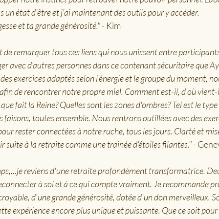
 un état d'être et j'ai maintenant des outils pour y accéder.
esse et ta grande générosité." 
- Kim
nt de remarquer tous ces liens qui nous unissent entre participants
ger avec d’autres personnes dans ce contenant sécuritaire que Ay
 des exercices adaptés selon l’énergie et le groupe du moment, n
fin de rencontrer notre propre miel. Comment est-il, d'où vient-il,
que fait la Reine? Quelles sont les zones d'ombres? Tel est le type 
 faisons, toutes ensemble. Nous rentrons outillées avec des exer
our rester connectées à notre ruche, tous les jours. Clarté et mis
r suite à la retraite comme une trainée d’étoiles filantes."
 - Gene
ps,...je reviens d'une retraite profondément transformatrice. Deu
e reconnecter à soi et à ce qui compte vraiment. Je recommande 
royable, d'une grande générosité, dotée d'un don merveilleux. So
tte expérience encore plus unique et puissante. Que ce soit pour 